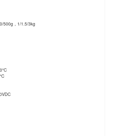
00/500g，1/1.5/3kg
/10℃
10℃
00VDC