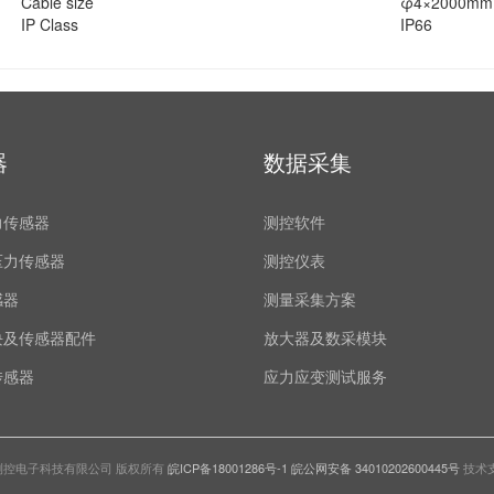
Cable size
φ4×2000mm
IP Class
IP66
器
数据采集
力传感器
测控软件
压力传感器
测控仪表
感器
测量采集方案
块及传感器配件
放大器及数采模块
传感器
应力应变测试服务
测控电子科技有限公司 版权所有
皖ICP备18001286号-1
皖公网安备 34010202600445号
技术