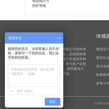
电缆线尺寸
防护等级
关于博兰森
传感
请您留言
合肥博兰森测控电子科技有限公司始终致
微型压
感谢您的关注，当前客服人员不在
线，请填写一下您的信息，我们会
力于一系列微型测力传感器，高精度称重
微型拉
尽快和您联系。
传感器，扭矩传感器、多维力传感器等相
关测控产品的研发与销售；并为客户定制
张力传
与之配套所使用的AD模块、模拟量放大
器、测控仪表等数据采集产品。
称重模
Read more about us
多维力
提交
合肥博兰森