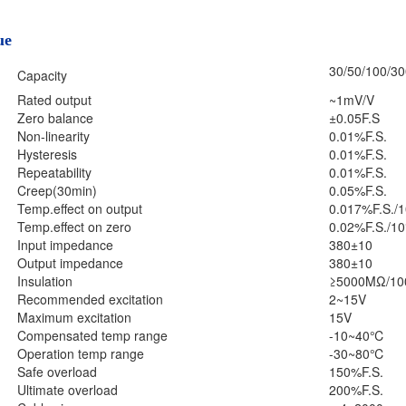
ue
30/50/100/3
Capacity
Rated output
~1mV/V
Zero balance
±0.05F.S
Non-linearity
0.01%F.S.
Hysteresis
0.01%F.S.
Repeatability
0.01%F.S.
Creep(30min)
0.05%F.S.
Temp.effect on output
0.017%F.S.
Temp.effect on zero
0.02%F.S./
Input impedance
380±10
Output impedance
380±10
Insulation
≥5000MΩ/1
Recommended excitation
2~15V
Maximum excitation
15V
Compensated temp range
-10~40℃
Operation temp range
-30~80℃
Safe overload
150%F.S.
Ultimate overload
200%F.S.